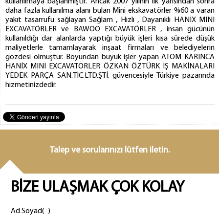
kullanılmaya başlanmıştır. Ancak 2007 yılının ilk yarısından sonra
daha fazla kullanılma alanı bulan Mini ekskavatörler %60 a varan
yakıt tasarrufu sağlayan Sağlam , Hızlı , Dayanıklı HANİX MINI
EXCAVATÖRLER ve BAWOO EXCAVATÖRLER , insan gücünün
kullanıldığı dar alanlarda yaptığı büyük işleri kısa sürede düşük
maliyetlerle tamamlayarak inşaat firmaları ve belediyelerin
gözdesi olmuştur. Boyundan büyük işler yapan ATOM KARINCA
HANİX MINI EXCAVATORLER ÖZKAN ÖZTÜRK İŞ MAKİNALARI
YEDEK PARÇA SAN.TİC.LTD.ŞTİ. güvencesiyle Türkiye pazarında
hizmetinizdedir.
Talep ve sorularınızı lütfen iletin.
BİZE ULAŞMAK ÇOK KOLAY
Ad Soyad(
)