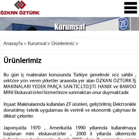
Kurumsal
Anasayfa >
Kurumsal
>
Ürünlerimiz
>
Ürünlerimiz
Bu gün iş makinaları konusunda Türkiye genelinde söz sahibi ,
sektöre yön veren şirketler arasında yer alan ÖZKAN ÖZTÜRK İŞ
MAKİNALARI YEDEK PARÇA SAN.TİC.LTD.ŞTİ. HANİX ve BAWOO
MINI Ekskavatörleri hizmetinize sunmaktan onur duymaktadır.
İnşaat Makinalarında kullanılan ZF ürünleri, geliştirilmiş Elektronikle
donatılmış teknik uygulaması ile verimli ve ekonomik çalışması ile
dikkat çekerler.
Japonya’da 1970 , Amerika’da 1990 yıllarında kullanılmaya
başlanan mini ekskavatörler , 2000 li yıllarda ülkemizde