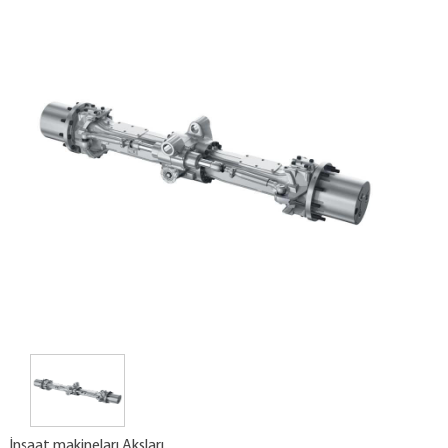
İnşaat makineları Aksları