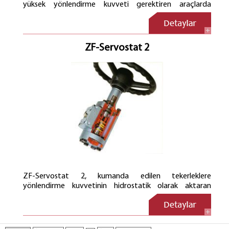
yüksek yönlendirme kuvveti gerektiren araçlarda
kullanılır. Bunlarda gerekli hidrolik çalışma hacimleri
ekonomik blok olarak direksiyon dişli kutusunun çalışma
silindiri içine yerleştirebilirler. Akstan yönlendirilebilen
araçlara düşen 8 tonun üzerindeki aks yönlendirme
ZF-Servostat 2
güçlerinde kullanılırlar.
ZF-Servostat 2, kumanda edilen tekerleklere
yönlendirme kuvvetinin hidrostatik olarak aktaran
hidrolik yardımcı kuvvet direksiyon sistemidir. Mekanik
direksiyon çubuğu yerine kumanda kuvveti bağlantı
hatlarına irtibatlı iki yağ sütünu sayesinde aktarırlar.Araç
hidrolik desteksiz elle bile yönlendirilebilirler (örneğin